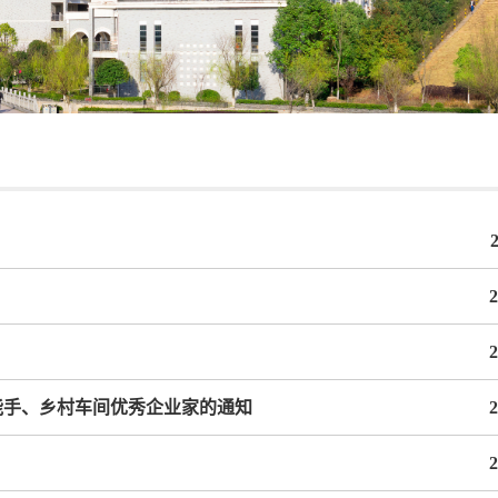
2
2
能手、乡村车间优秀企业家的通知
2
2