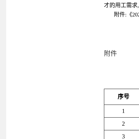
才的用工需求
附件:《2
附件
序号
1
2
3