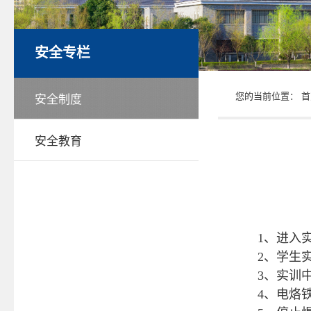
安全专栏
您的当前位置：
首
安全制度
安全教育
1、进入
2、学生
3、实训
4、电烙