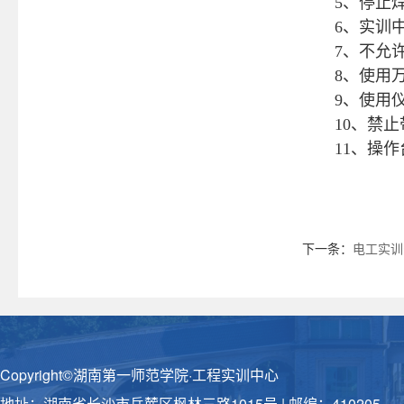
5、停止
6、实训
7、不允
8、使用
9、使用
10、禁
11、操
下一条：
电工实训
Copyright©湖南第一师范学院·工程实训中心
地址：湖南省长沙市岳麓区枫林三路1015号 | 邮编：410205