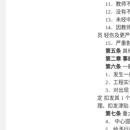
11．教
12．没有
13．未经
14．因教
员 轻伤及更
15．严
第五条
其
第二章
事
第六条
一
1．发生
2．工程
3．对出现
定 扣发其 1
理。扣发津贴
第七条
重
4． 中
5．给予行