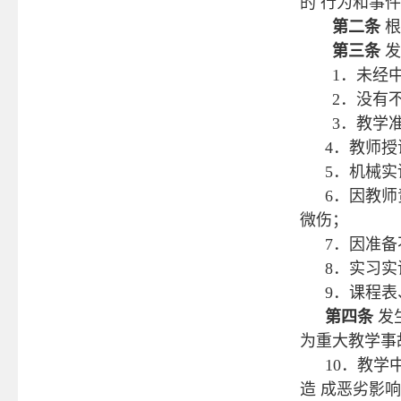
的 行为和事
第二条
根
第三条
发
1．未经
2．没有
3．教学
4．教师
5．机械实
6．因教师
微伤；
7．因准备
8．实习实
9．课程表
第四条
发
为重大教学事
10．教
造 成恶劣影